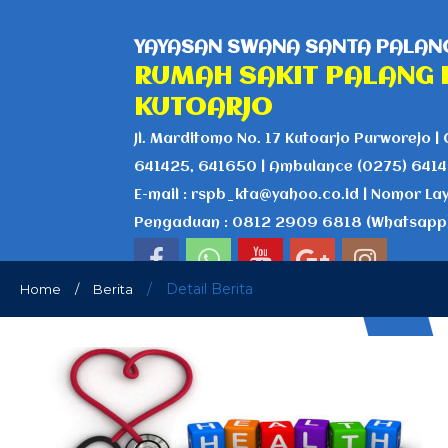
YAYASAN SWANA SANTA PALANG
RUMAH SAKIT PALANG 
KUTOARJO
Jl. Marditomo No. 17 Kutoarjo Purworejo | 
641425, 641650 | Ambulance (0275) 641
E-mail : rspb_kta@yahoo.co.id | Nomor La
Pengaduan : 0812 2909 6818 (Whatsapp
/
Detail Berita
Home
/
Berita